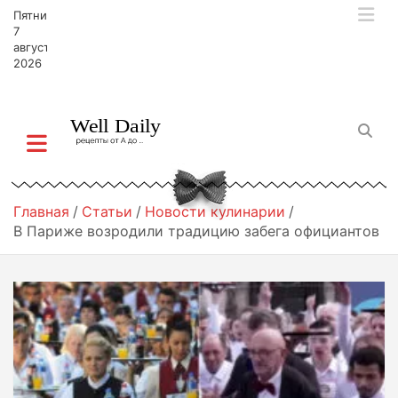
П
Пятница,
е
7
р
августа,
2026
е
й
т
и
к
с
о
д
Главная
Статьи
Новости кулинарии
е
В Париже возродили традицию забега официантов
р
ж
и
м
о
м
у