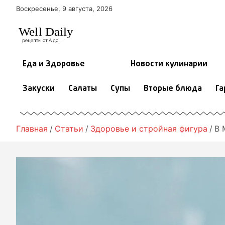
П
Воскресенье, 9 августа, 2026
е
р
е
й
т
Еда и Здоровье
Новости кулинарии
и
к
Закуски
Салаты
Супы
Вторые блюда
Га
с
о
д
е
Главная
Статьи
Здоровье и стройная фигура
В 
р
ж
и
м
о
м
у