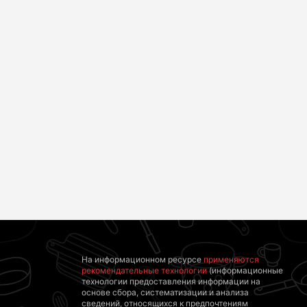
Королева вагона
Обнаружена тайная
отожгла! Видео не
семья пропавшего
оставит
Усольцева: вторая
равнодушным
жена и дочь
На информационном ресурсе
применяются
рекомендательные технологии
(информационные
технологии предоставления информации на
основе сбора, систематизации и анализа
сведений, относящихся к предпочтениям