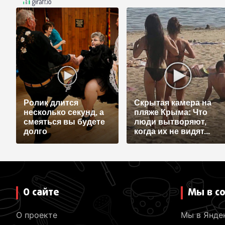
Ролик длится
Скрытая камера на
несколько секунд, а
пляже Крыма: Что
смеяться вы будете
люди вытворяют,
долго
когда их не видят...
О сайте
Мы в с
О проекте
Мы в Янде