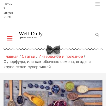
П
Пятница,
е
7
р
августа,
2026
е
й
т
и
к
с
о
д
Главная
Статьи
Интересное и полезное
е
Суперфуды, или как обычные семена, ягоды и
р
крупа стали суперпищей.
ж
и
м
о
м
у