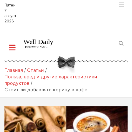
П
Пятница,
е
7
р
августа,
2026
е
й
т
и
к
с
о
д
Главная
Статьи
е
Польза, вред и другие характеристики
р
продуктов
ж
Стоит ли добавлять корицу в кофе
и
м
о
м
у