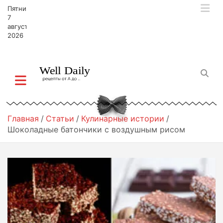
П
Пятница,
е
7
р
августа,
2026
е
й
т
и
к
с
о
д
Главная
Статьи
Кулинарные истории
е
Шоколадные батончики с воздушным рисом
р
ж
и
м
о
м
у