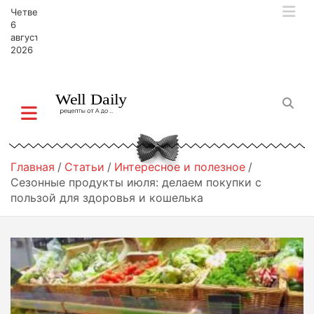
П
Четверг,
е
6
р
августа,
2026
е
й
т
и
к
с
о
д
Главная
Статьи
Интересное и полезное
е
Сезонные продукты июля: делаем покупки с
р
пользой для здоровья и кошелька
ж
и
м
о
м
у