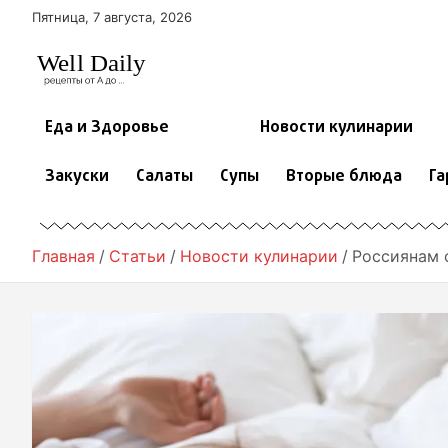
П
Пятница, 7 августа, 2026
е
р
е
й
т
Еда и Здоровье
Новости кулинарии
и
к
Закуски
Салаты
Супы
Вторые блюда
Га
с
о
д
е
Главная
Статьи
Новости кулинарии
Россиянам 
р
ж
и
м
о
м
у