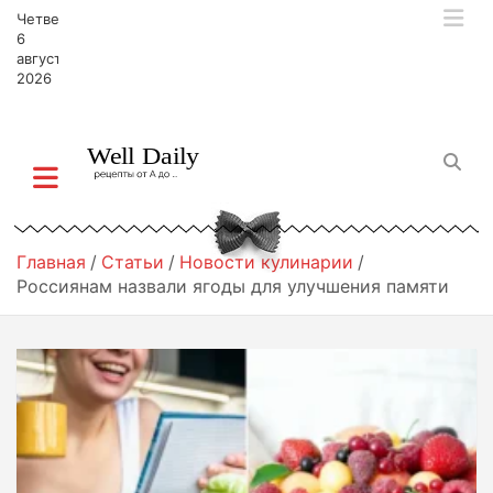
П
Четверг,
е
6
р
августа,
2026
е
й
т
и
к
с
о
д
Главная
Статьи
Новости кулинарии
е
Россиянам назвали ягоды для улучшения памяти
р
ж
и
м
о
м
у