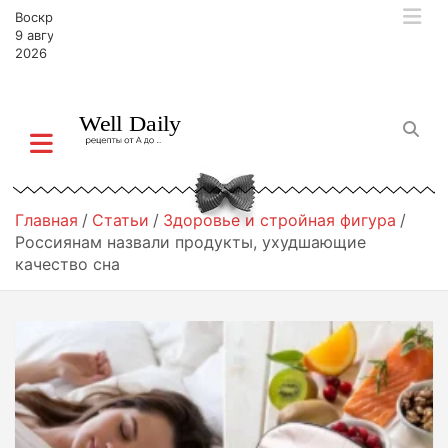
П
Воскресенье,
е
9 августа,
р
2026
е
й
т
и
к
с
о
Главная
Статьи
Здоровье и стройная фигура
д
Россиянам назвали продукты, ухудшающие
е
качество сна
р
ж
и
м
о
м
у