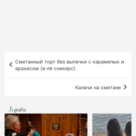
Н
Сметанный торт без выпечки с карамелью и
а
арахисом (а-ля сникерс)
в
и
Калачи на сметане
г
а
ц
и
я