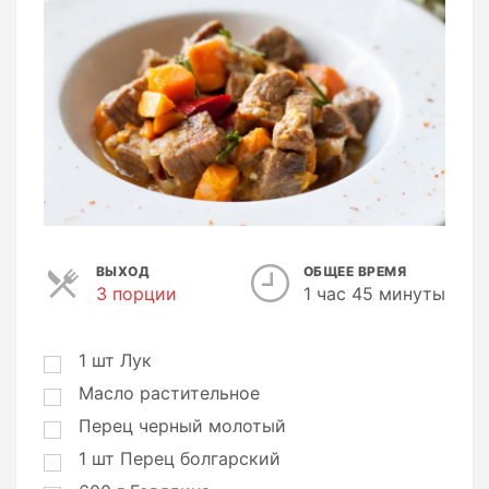
ВЫХОД
ОБЩЕЕ ВРЕМЯ
3 порции
П
1 час 45 минуты
о
р
ц
1
шт
Лук
и
Масло растительное
и
Перец черный молотый
1
шт
Перец болгарский