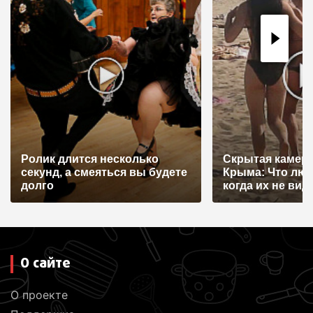
п
о
з
а
п
и
с
Ролик длится несколько
Скрытая камера
я
секунд, а смеяться вы будете
Крыма: Что лю
долго
когда их не видят
м
О сайте
О проекте