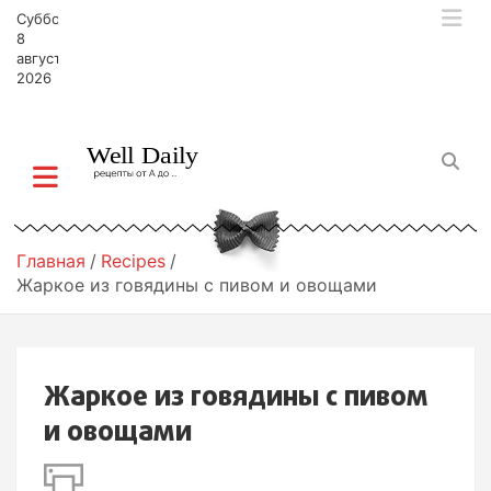
П
Суббота,
е
8
р
августа,
2026
е
й
т
и
к
с
о
д
Главная
Recipes
е
Жаркое из говядины с пивом и овощами
р
ж
и
м
Жаркое из говядины с пивом
о
м
и овощами
у