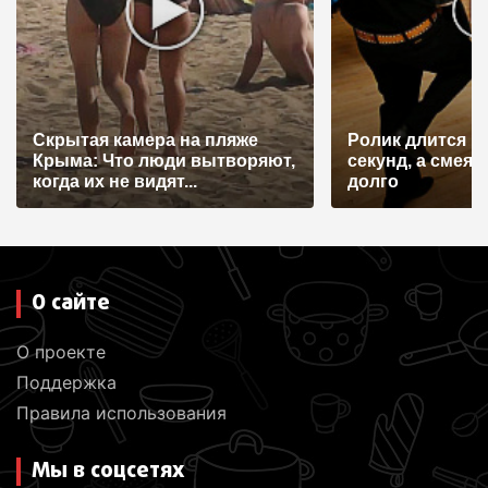
а
п
и
с
я
Скрытая камера на пляже
Ролик длится н
Крыма: Что люди вытворяют,
секунд, а смеят
м
когда их не видят...
долго
О сайте
О проекте
Поддержка
Правила использования
Мы в соцсетях