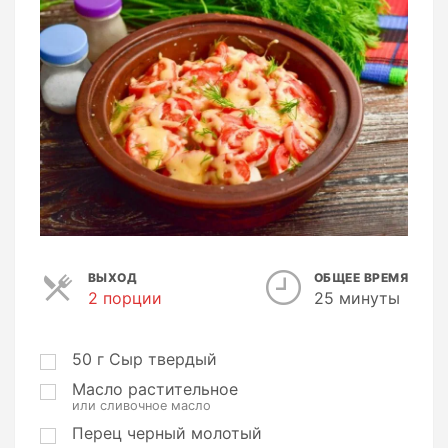
ВЫХОД
ОБЩЕЕ ВРЕМЯ
2 порции
П
25 минуты
о
р
ц
50
г
Сыр твердый
и
Масло растительное
и
или сливочное масло
Перец черный молотый