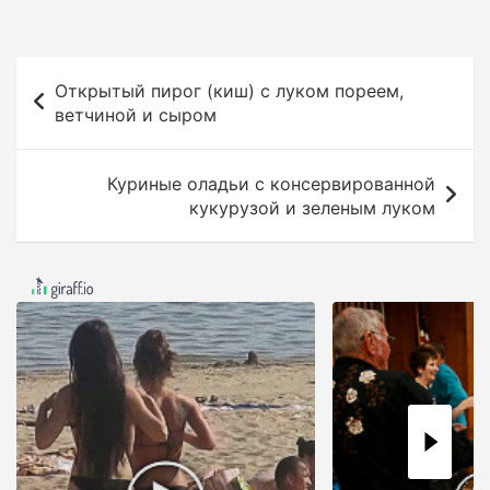
Н
Открытый пирог (киш) с луком пореем,
а
ветчиной и сыром
в
и
Куриные оладьи с консервированной
г
кукурузой и зеленым луком
а
ц
и
я
п
о
з