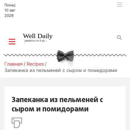
П
Понедельник,
е
10 августа,
р
2026
е
й
т
и
к
с
о
Главная
Recipes
д
Запеканка из пельменей c сыром и помидорами
е
р
ж
и
Запеканка из пельменей c
м
о
сыром и помидорами
м
у