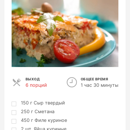
ВЫХОД
ОБЩЕЕ ВРЕМЯ
6 порций
П
1 час 30 минуты
о
р
ц
150
г
Сыр твердый
и
250
г
Сметана
и
450
г
Филе куриное
2
шт.
Яйца куриные