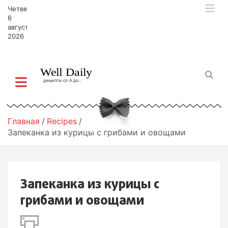
П
Четверг,
е
6
р
августа,
2026
е
й
т
и
к
с
о
д
Главная
Recipes
е
Запеканка из курицы с грибами и овощами
р
ж
и
м
Запеканка из курицы с
о
м
грибами и овощами
у