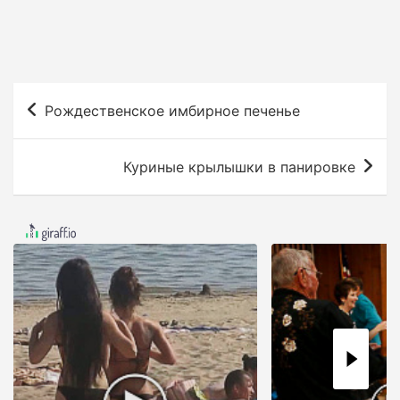
Н
Рождественское имбирное печенье
а
в
Куриные крылышки в панировке
и
г
а
ц
и
я
п
о