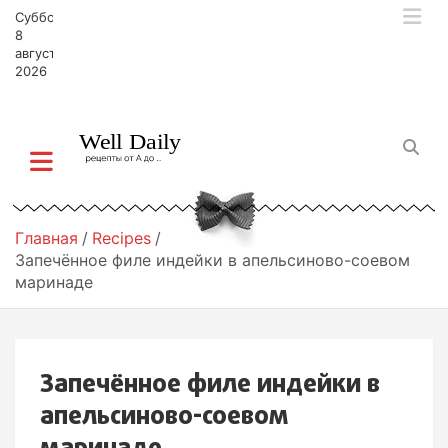
П
Суббота,
е
8
р
августа,
2026
е
й
т
и
к
с
о
д
Главная
Recipes
е
Запечённое филе индейки в апельсиново-соевом
р
маринаде
ж
и
м
о
Запечённое филе индейки в
м
у
апельсиново-соевом