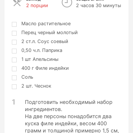
2 порции
П
2 часов 30 минуты
о
р
ц
Масло растительное
и
Перец черный молотый
и
2
ст.л.
Соус соевый
0,50
ч.л.
Паприка
1
шт
Апельсины
400
г
Филе индейки
Соль
2
шт.
Чеснок
1
Подготовить необходимый набор
ингредиентов.
На две персоны понадобится два
куска филе индейки, весом 400
грамм и толщиной примерно 1,5 см,