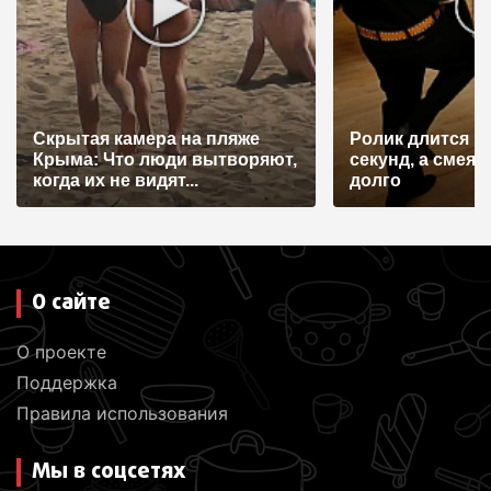
з
а
п
и
Скрытая камера на пляже
Ролик длится н
с
Крыма: Что люди вытворяют,
секунд, а смеят
я
когда их не видят...
долго
м
О сайте
О проекте
Поддержка
Правила использования
Мы в соцсетях