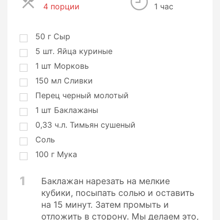
4 порции
П
1 час
о
р
ц
50
г
Сыр
и
5
шт.
Яйца куриные
и
1
шт
Морковь
150
мл
Сливки
Перец черный молотый
1
шт
Баклажаны
0,33
ч.л.
Тимьян сушеный
Соль
100
г
Мука
1
Баклажан нарезать на мелкие
кубики, посыпать солью и оставить
на 15 минут. Затем промыть и
отложить в сторону. Мы делаем это,