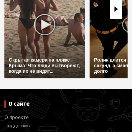
о
з
а
п
и
с
я
Скрытая камера на пляже
Ролик длится н
Крыма: Что люди вытворяют,
секунд, а смеят
м
когда их не видят...
долго
О сайте
О проекте
Поддержка