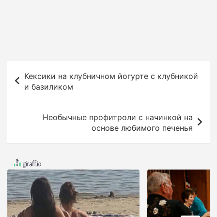
Н
Кексики на клубничном йогурте с клубникой
а
и базиликом
в
и
Необычные профитроли с начинкой на
г
основе любимого печенья
а
ц
и
я
п