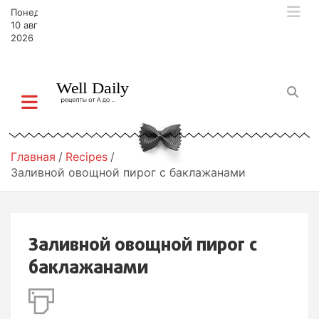
П
Понедельник,
е
10 августа,
р
2026
е
й
т
и
к
с
о
Главная
Recipes
д
Заливной овощной пирог с баклажанами
е
р
ж
и
Заливной овощной пирог с
м
о
баклажанами
м
у