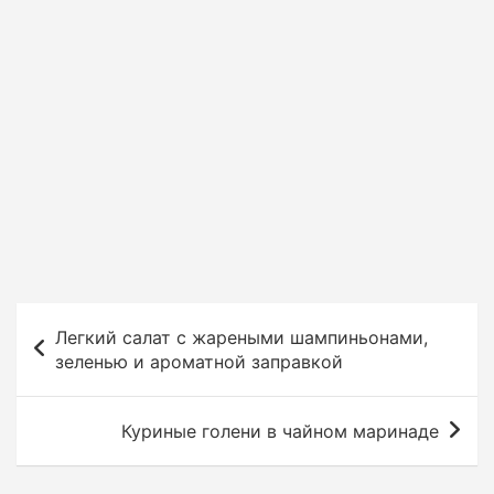
Н
Легкий салат с жареными шампиньонами,
а
зеленью и ароматной заправкой
в
и
Куриные голени в чайном маринаде
г