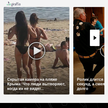
а
ц
и
я
п
о
з
а
п
и
с
Скрытая камера на пляже
Ролик длится н
я
Крыма: Что люди вытворяют,
секунд, а смеят
когда их не видят...
долго
м