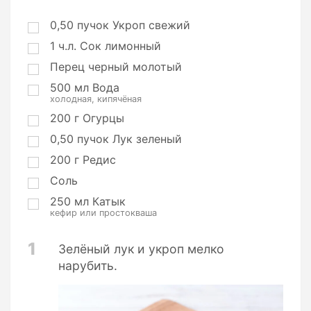
р
ц
0,50
пучок
Укроп свежий
и
1
ч.л.
Сок лимонный
и
Перец черный молотый
500
мл
Вода
холодная, кипячёная
200
г
Огурцы
0,50
пучок
Лук зеленый
200
г
Редис
Соль
250
мл
Катык
кефир или простокваша
1
Зелёный лук и укроп мелко
нарубить.