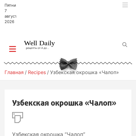
П
Пятница,
е
7
р
августа,
2026
е
й
т
и
к
с
о
д
Главная
Recipes
Узбекская окрошка «Чалоп»
е
р
ж
и
Узбекская окрошка «Чалоп»
м
о
м
у
Узбекская окрошка “Чалоп”