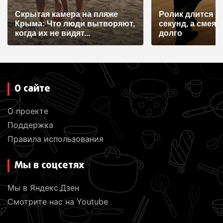
и
Скрытая камера на пляже
Ролик длится н
с
Крыма: Что люди вытворяют,
секунд, а смеят
я
когда их не видят...
долго
м
О сайте
О проекте
Поддержка
Правила использования
Мы в соцсетях
Мы в Яндекс.Дзен
Смотрите нас на Youtube