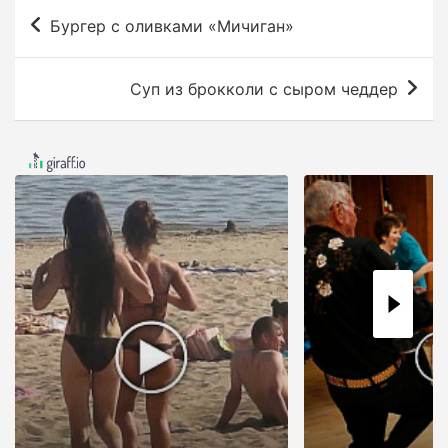
Н
Бургер с оливками «Мичиган»
а
в
Суп из брокколи с сыром чеддер
и
г
а
ц
и
я
п
о
з
а
п