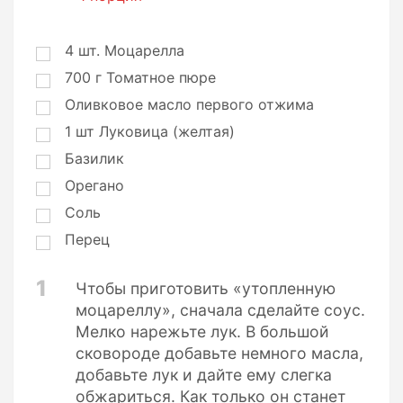
о
р
ц
4
шт.
Моцарелла
и
700
г
Томатное пюре
и
Оливковое масло первого отжима
1
шт
Луковица (желтая)
Базилик
Орегано
Соль
Перец
1
Чтобы приготовить «утопленную
моцареллу», сначала сделайте соус.
Мелко нарежьте лук. В большой
сковороде добавьте немного масла,
добавьте лук и дайте ему слегка
обжариться. Как только он станет