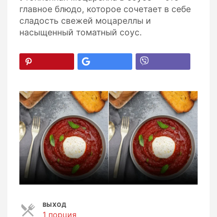
главное блюдо, которое сочетает в себе
сладость свежей моцареллы и
насыщенный томатный соус.
ВЫХОД
1 порция
П