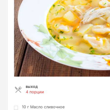
ВЫХОД
4 порции
П
о
р
ц
10
г
Масло сливочное