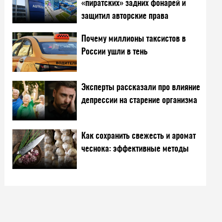
«пиратских» задних фонарей и
защитил авторские права
Почему миллионы таксистов в
России ушли в тень
Эксперты рассказали про влияние
депрессии на старение организма
Как сохранить свежесть и аромат
чеснока: эффективные методы