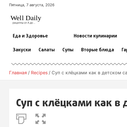
П
Пятница, 7 августа, 2026
е
р
е
й
т
Еда и Здоровье
Новости кулинарии
и
к
Закуски
Салаты
Супы
Вторые блюда
Га
с
о
д
е
Главная
Recipes
Суп с клёцками как в детском с
р
ж
и
м
Суп с клёцками как в 
о
м
у