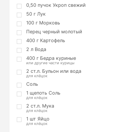
и
0,50
пучок
Укроп свежий
и
50
г
Лук
100
г
Морковь
Перец черный молотый
400
г
Картофель
2
л
Вода
400
г
Бедра куриные
или другие части курицы
2
ст.л.
Бульон или вода
для клёцок
Соль
1
щепоть
Соль
для клёцок
2
ст.л.
Мука
для клёцок
1
шт
Яйцо
для клёцок