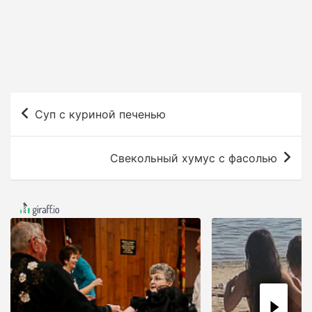
Н
Суп с куриной печенью
а
в
Свекольный хумус с фасолью
и
г
а
ц
и
я
п