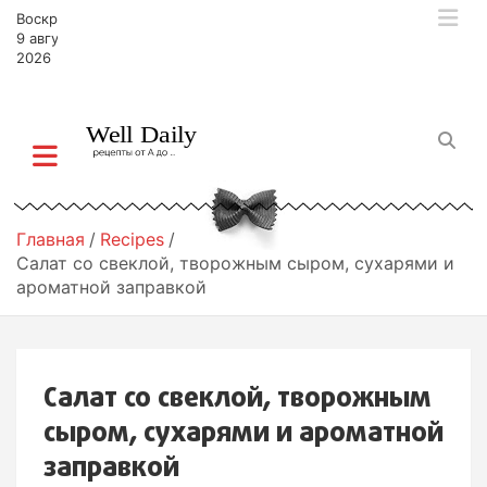
П
Воскресенье,
е
9 августа,
р
2026
е
й
т
и
к
с
о
Главная
Recipes
д
Салат со свеклой, творожным сыром, сухарями и
е
ароматной заправкой
р
ж
и
м
Салат со свеклой, творожным
о
м
сыром, сухарями и ароматной
у
заправкой