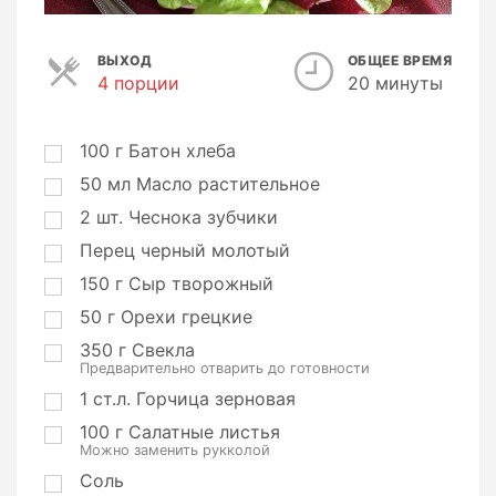
ВЫХОД
ОБЩЕЕ ВРЕМЯ
4 порции
П
20 минуты
о
р
ц
100
г
Батон хлеба
и
50
мл
Масло растительное
и
2
шт.
Чеснока зубчики
Перец черный молотый
150
г
Сыр творожный
50
г
Орехи грецкие
350
г
Свекла
Предварительно отварить до готовности
1
ст.л.
Горчица зерновая
100
г
Салатные листья
Можно заменить рукколой
Соль