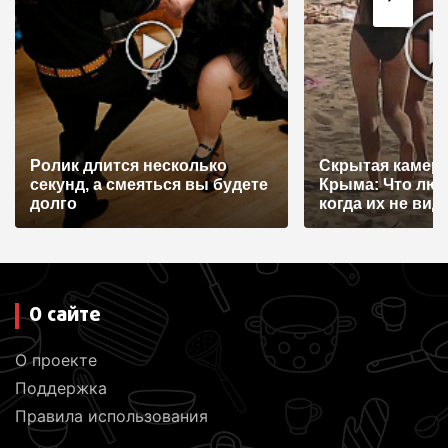
о
з
а
п
и
Ролик длится несколько
Скрытая камера
с
секунд, а смеяться вы будете
Крыма: Что лю
я
долго
когда их не видят
м
О сайте
О проекте
Поддержка
Правила использования