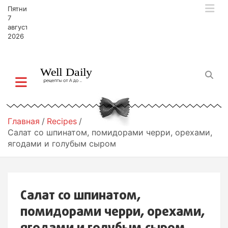
П
Пятница,
е
7
р
августа,
2026
е
й
т
и
к
с
о
д
Главная
Recipes
е
Салат со шпинатом, помидорами черри, орехами,
р
ягодами и голубым сыром
ж
и
м
о
Салат со шпинатом,
м
у
помидорами черри, орехами,