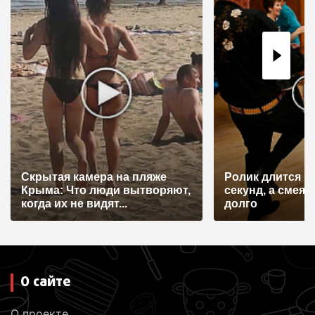
и
я
п
о
з
а
п
и
Скрытая камера на пляже
Ролик длится н
с
Крыма: Что люди вытворяют,
секунд, а смеят
я
когда их не видят...
долго
м
О сайте
О проекте