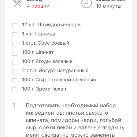
4 порции
П
10 минуты
о
р
ц
12
шт.
Помидоры-черри
и
1
ч.л.
Горчица
и
1
ст.л.
Соус соевый
150
г
Шпинат
100
г
Ягоды вяленые
2
ст.л.
Йогурт натуральный
100
г
Сыр с голубой плесенью
100
г
Орехи пекан
1
Подготовить необходимый набор
ингредиентов: листья свежего
шпината, помидоры черри, голубой
сыр, орехи пекан и вяленые ягоды (у
меня клюква, но можно заменить