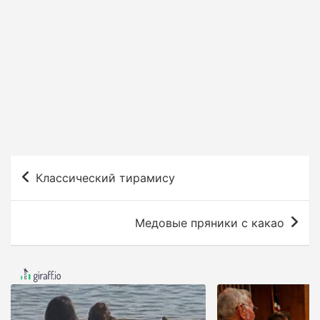
Н
Классический тирамису
а
в
Медовые пряники с какао
и
г
а
ц