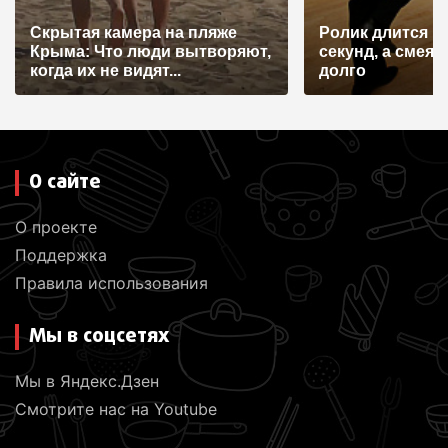
и
Скрытая камера на пляже
Ролик длится н
с
Крыма: Что люди вытворяют,
секунд, а смеят
я
когда их не видят...
долго
м
О сайте
О проекте
Поддержка
Правила использования
Мы в соцсетях
Мы в Яндекс.Дзен
Смотрите нас на Youtube