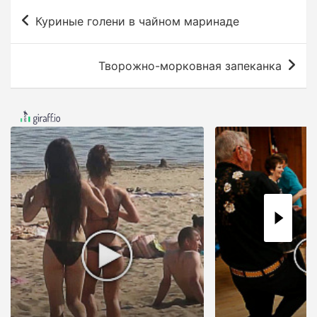
Н
Куриные голени в чайном маринаде
а
в
Творожно-морковная запеканка
и
г
а
ц
и
я
п
о
з
а
п