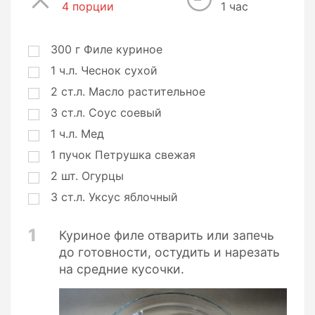
4 порции
П
1 час
о
р
ц
300
г
Филе куриное
и
1
ч.л.
Чеснок сухой
и
2
ст.л.
Масло растительное
3
ст.л.
Соус соевый
1
ч.л.
Мед
1
пучок
Петрушка свежая
2
шт.
Огурцы
3
ст.л.
Уксус яблочный
1
Куриное филе отварить или запечь
до готовности, остудить и нарезать
на средние кусочки.