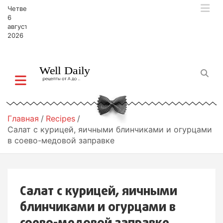
П
Четверг,
е
6
р
августа,
2026
е
й
т
и
к
с
о
д
Главная
Recipes
е
Салат с курицей, яичными блинчиками и огурцами
р
в соево-медовой заправке
ж
и
м
о
Салат с курицей, яичными
м
у
блинчиками и огурцами в