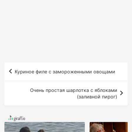
Н
Куриное филе с замороженными овощами
а
в
Очень простая шарлотка с яблоками
и
(заливной пирог)
г
а
ц