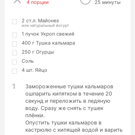
4 порции
П
25 минуты
о
р
ц
2
ст.л.
Майонез
или натуральный йогурт
и
и
1
пучок
Укроп свежий
400
г
Тушка кальмара
250
г
Огурцы
Соль
4
шт.
Яйцо
1
Замороженные тушки кальмаров
ошпарить кипятком в течение 20
секунд и переложить в ледяную
воду. Сразу же снять с тушек
плёнки.
Опустить тушки кальмаров в
кастрюлю с кипящей водой и варить