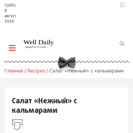
П
Суббота,
е
8
р
августа,
2026
е
й
т
и
к
с
о
д
Главная
Recipes
Салат «Нежный» с кальмарами
е
р
ж
и
Салат «Нежный» с
м
о
кальмарами
м
у