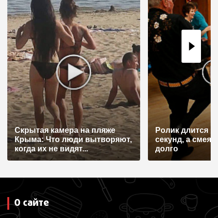
и
я
п
о
з
а
п
и
с
Скрытая камера на пляже
Ролик длится н
я
Крыма: Что люди вытворяют,
секунд, а смеят
когда их не видят...
долго
м
О сайте