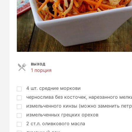
ВЫХОД
1 порция
П
о
р
ц
4
шт.
средние моркови
и
чернослива без косточек, нарезанного мел
и
измельченного кинзы (можно заменить пет
измельченных грецких орехов
2
ст.л.
оливкового масла