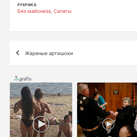
РУБРИКА
Без майонеза
,
Салаты
Н
Жареные артишоки
а
в
и
г
а
ц
и