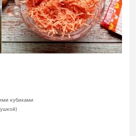
кими кубиками
рушкой)