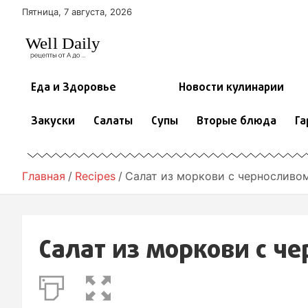
П
Пятница, 7 августа, 2026
е
р
е
й
т
Еда и Здоровье
Новости кулинарии
и
к
Закуски
Салаты
Супы
Вторые блюда
Га
с
о
д
е
Главная
Recipes
Салат из моркови с черносливо
р
ж
и
м
Салат из моркови с ч
о
м
у