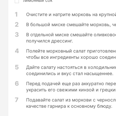
лимонный сок
1
Очистите и натрите морковь на крупной
2
В большой миске смешайте морковь, че
3
В отдельной миске смешайте оливковое
получился дрессинг.
4
Полейте морковный салат приготовлен
чтобы все ингредиенты хорошо соедин
5
Дайте салату настояться в холодильни
соединились и вкус стал насыщеннее.
6
Перед подачей еще раз аккуратно пер
украсить его свежими кинзой и грецк
7
Подавайте салат из моркови с черносл
качестве гарнира к основному блюду.