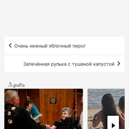
Н
Очень нежный яблочный пирог
а
в
Запечённая рулька с тушеной капустой
и
г
а
ц
и
я
п