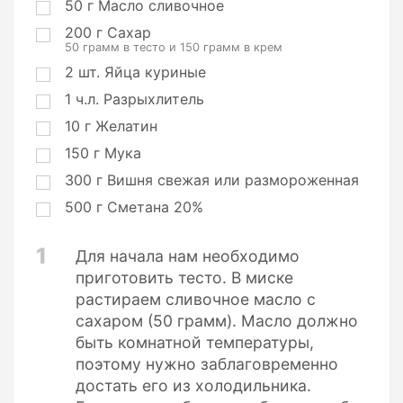
ц
50
г
Масло сливочное
и
200
г
Сахар
и
50 грамм в тесто и 150 грамм в крем
2
шт.
Яйца куриные
1
ч.л.
Разрыхлитель
10
г
Желатин
150
г
Мука
300
г
Вишня свежая или размороженная
500
г
Сметана 20%
1
Для начала нам необходимо
приготовить тесто. В миске
растираем сливочное масло с
сахаром (50 грамм). Масло должно
быть комнатной температуры,
поэтому нужно заблаговременно
достать его из холодильника.