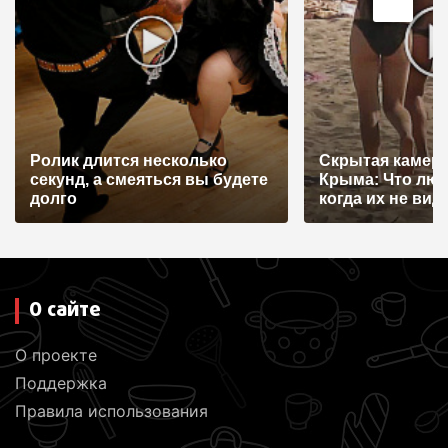
о
з
а
п
и
Ролик длится несколько
Скрытая камера
с
секунд, а смеяться вы будете
Крыма: Что лю
я
долго
когда их не видят
м
О сайте
О проекте
Поддержка
Правила использования