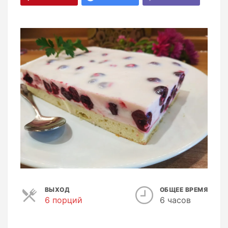
ВЫХОД
ОБЩЕЕ ВРЕМЯ
6 порций
П
6 часов
о
р