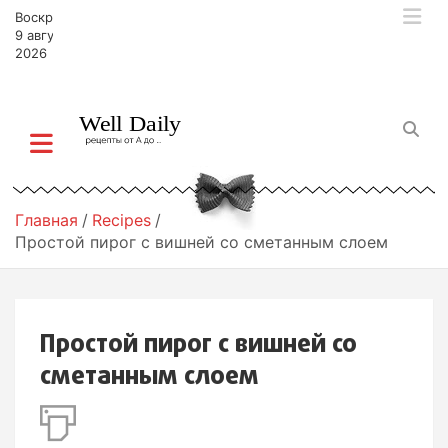
П
Воскресенье,
е
9 августа,
р
2026
е
й
т
и
к
с
о
Главная
Recipes
д
Простой пирог с вишней со сметанным слоем
е
р
ж
и
Простой пирог с вишней со
м
о
сметанным слоем
м
у