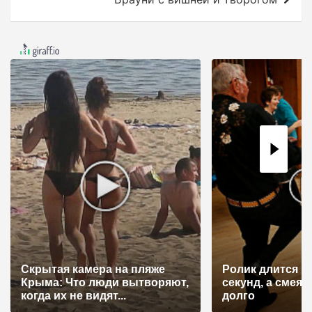
и
г
а
ц
и
я
п
о
з
а
п
и
Скрытая камера на пляже
Ролик длится н
с
Крыма: Что люди вытворяют,
секунд, а смеят
я
когда их не видят...
долго