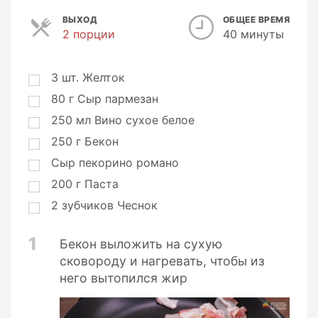
ВЫХОД
ОБЩЕЕ ВРЕМЯ
2 порции
П
40 минуты
о
р
ц
3
шт.
Желток
и
80
г
Сыр пармезан
и
250
мл
Вино сухое белое
250
г
Бекон
Сыр пекорино романо
200
г
Паста
2
зубчиков
Чеснок
1
Бекон выложить на сухую
сковороду и нагревать, чтобы из
него вытопился жир