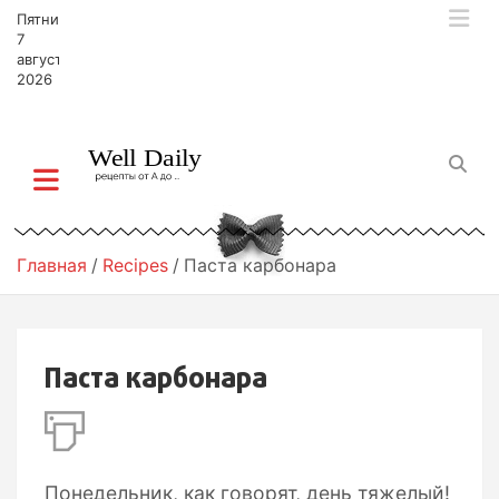
П
Пятница,
е
7
р
августа,
2026
е
й
т
и
к
с
о
д
Главная
Recipes
Паста карбонара
е
р
ж
и
Паста карбонара
м
о
м
у
Понедельник, как говорят, день тяжелый!