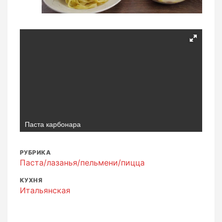
Паста карбонара
РУБРИКА
Паста/лазанья/пельмени/пицца
КУХНЯ
Итальянская