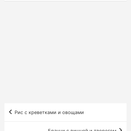
Н
Рис с креветками и овощами
а
в
Брауни с вишней и творогом