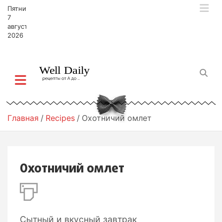
П
Пятница,
е
7
р
августа,
2026
е
й
т
и
к
с
о
д
Главная
Recipes
Охотничий омлет
е
р
ж
и
Охотничий омлет
м
о
м
у
Сытный и вкусный завтрак