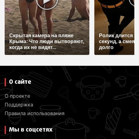
з
а
п
и
Скрытая камера на пляже
Ролик длится н
с
Крыма: Что люди вытворяют,
секунд, а смеят
я
когда их не видят...
долго
м
О сайте
О проекте
Поддержка
Правила использования
Мы в соцсетях