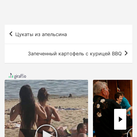
Н
Цукаты из апельсина
а
в
Запеченный картофель с курицей BBQ
и
г
а
ц
и
я
п
о