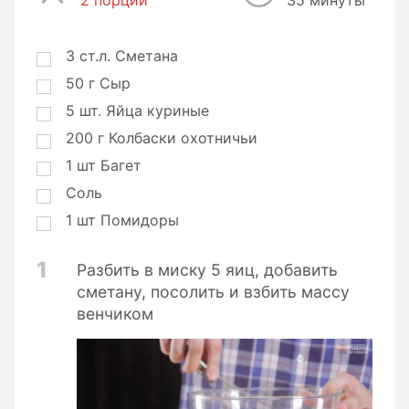
2 порции
П
35 минуты
о
р
ц
3
ст.л.
Сметана
и
50
г
Сыр
и
5
шт.
Яйца куриные
200
г
Колбаски охотничьи
1
шт
Багет
Соль
1
шт
Помидоры
1
Разбить в миску 5 яиц, добавить
сметану, посолить и взбить массу
венчиком