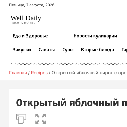
П
Пятница, 7 августа, 2026
е
р
е
й
т
Еда и Здоровье
Новости кулинарии
и
к
Закуски
Салаты
Супы
Вторые блюда
Га
с
о
д
е
Главная
Recipes
Открытый яблочный пирог с ор
р
ж
и
м
Открытый яблочный п
о
м
у