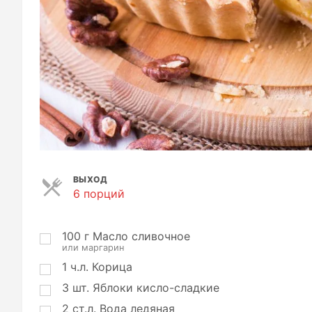
ВЫХОД
6 порций
П
о
р
ц
100
г
Масло сливочное
или маргарин
и
и
1
ч.л.
Корица
3
шт.
Яблоки кисло-сладкие
2
ст.л.
Вода ледяная