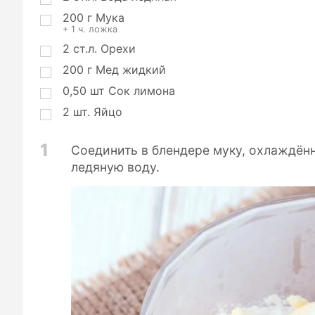
200
г
Мука
+ 1 ч. ложка
2
ст.л.
Орехи
200
г
Мед жидкий
0,50
шт
Сок лимона
2
шт.
Яйцо
1
Соединить в блендере муку, охлаждённ
ледяную воду.