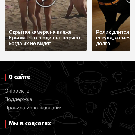
а
п
и
Скрытая камера на пляже
Ролик длится н
с
Крыма: Что люди вытворяют,
секунд, а смеят
я
когда их не видят...
долго
м
О сайте
О проекте
Поддержка
Правила использования
Мы в соцсетях