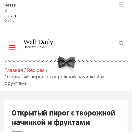
П
Четверг,
е
6
р
августа,
2026
е
й
т
и
к
с
о
д
Главная
Recipes
е
Открытый пирог с творожной начинкой и
р
фруктами
ж
и
м
о
Открытый пирог с творожной
м
у
начинкой и фруктами