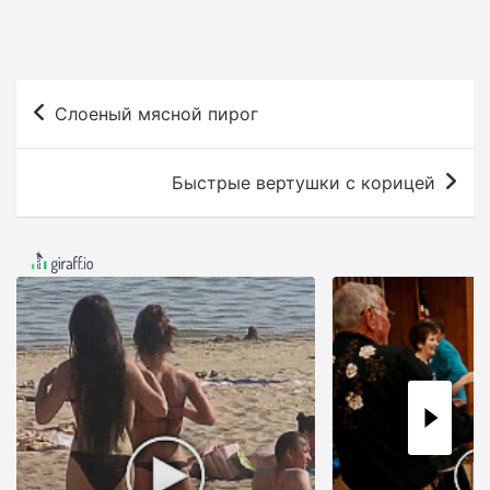
Н
Слоеный мясной пирог
а
в
Быстрые вертушки с корицей
и
г
а
ц
и
я
п
о
з