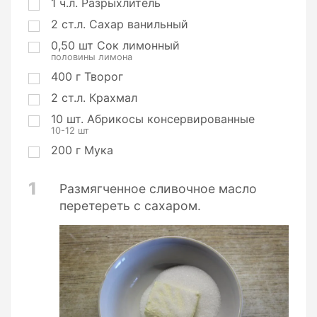
1
ч.л.
Разрыхлитель
2
ст.л.
Сахар ванильный
0,50
шт
Сок лимонный
половины лимона
400
г
Творог
2
ст.л.
Крахмал
10
шт.
Абрикосы консервированные
10-12 шт
200
г
Мука
1
Размягченное сливочное масло
перетереть с сахаром.