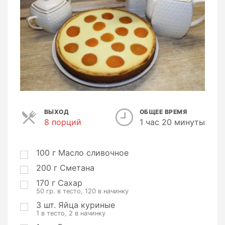
ВЫХОД
ОБЩЕЕ ВРЕМЯ
8 порций
П
1 час 20 минуты
о
р
ц
100
г
Масло сливочное
и
200
г
Сметана
и
170
г
Сахар
50 гр. в тесто, 120 в начинку
3
шт.
Яйца куриные
1 в тесто, 2 в начинку