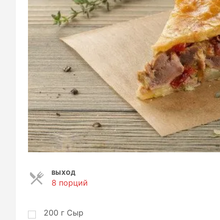
ВЫХОД
8 порций
П
о
р
ц
200
г
Сыр