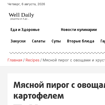
П
Четверг, 6 августа, 2026
е
р
е
й
т
Еда и Здоровье
Новости кулинарии
и
к
Закуски
Салаты
Супы
Вторые блюда
Га
с
о
д
е
Главная
Recipes
Мясной пирог с овощами и хру
р
ж
и
м
Мясной пирог с овощ
о
м
картофелем
у