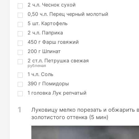
и
2
ч.л.
Чеснок сухой
и
0,50
ч.л.
Перец черный молотый
5
шт.
Картофель
2
ч.л.
Паприка
450
г
Фарш говяжий
200
г
Шпинат
2
ст.л.
Петрушка свежая
рубленая
1
ч.л.
Соль
390
г
Помидоры
1
головка
Лук репчатый
1
Луковицу мелко порезать и обжарить 
золотистого оттенка (5 мин)