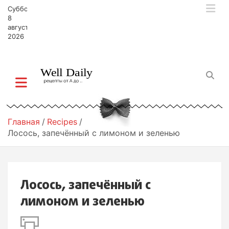
П
Суббота,
е
8
р
августа,
2026
е
й
т
и
к
с
о
д
Главная
Recipes
е
Лосось, запечённый с лимоном и зеленью
р
ж
и
м
Лосось, запечённый с
о
м
лимоном и зеленью
у