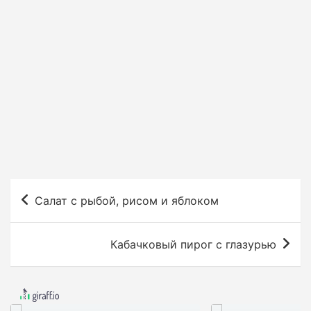
Н
Салат с рыбой, рисом и яблоком
а
в
Кабачковый пирог с глазурью
и
г
а