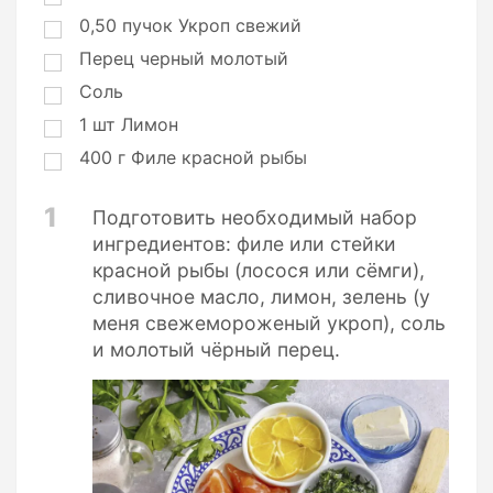
и
0,50
пучок
Укроп свежий
и
Перец черный молотый
Соль
1
шт
Лимон
400
г
Филе красной рыбы
1
Подготовить необходимый набор
ингредиентов: филе или стейки
красной рыбы (лосося или сёмги),
сливочное масло, лимон, зелень (у
меня свежемороженый укроп), соль
и молотый чёрный перец.