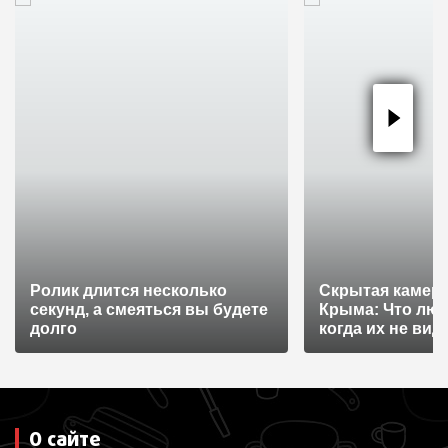
ц
и
я
п
о
з
а
п
и
Ролик длится несколько
Скрытая камера
с
секунд, а смеяться вы будете
Крыма: Что лю
я
долго
когда их не видят
м
О сайте