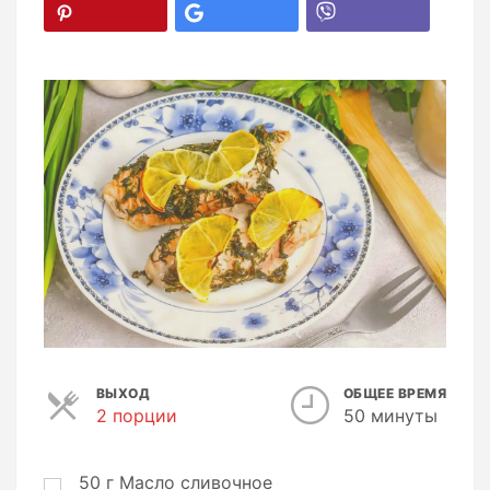
ВЫХОД
ОБЩЕЕ ВРЕМЯ
2 порции
П
50 минуты
о
р
ц
50
г
Масло сливочное