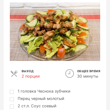
ВЫХОД
ОБЩЕЕ ВРЕМЯ
2 порции
П
30 минуты
о
р
ц
1
головка
Чеснока зубчики
и
Перец черный молотый
и
2
ст.л.
Соус соевый