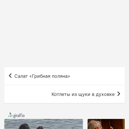
Н
Салат «Грибная поляна»
а
в
Котлеты из щуки в духовке
и
г
а
ц