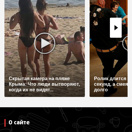
и
я
п
о
з
а
п
и
Скрытая камера на пляже
Ролик длится н
с
Крыма: Что люди вытворяют,
секунд, а смеят
я
когда их не видят...
долго
м
О сайте