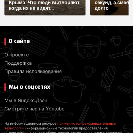
с
Крыма: Что люди вытворяют,
секунд, а смеят
я
когда их не видят...
долго
м
О сайте
О проекте
Поддержка
Правила использования
Мы в соцсетях
Мы в Яндекс.Дзен
Смотрите нас на Youtube
На информационном ресурсе
применяются рекомендательные
технологии
(информационные технологии предоставления
информации на основе сбора, систематизации и анализа сведений,