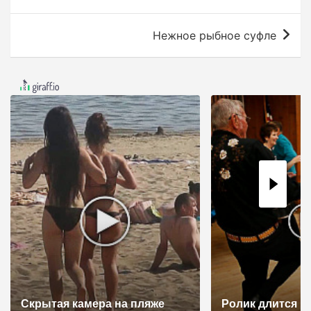
а
в
Нежное рыбное суфле
и
г
а
ц
и
я
п
о
з
а
п
и
Скрытая камера на пляже
Ролик длится н