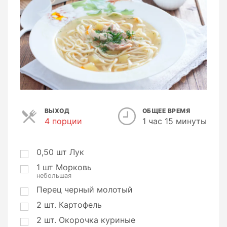
ВЫХОД
ОБЩЕЕ ВРЕМЯ
4 порции
П
1 час 15 минуты
о
р
ц
0,50
шт
Лук
и
1
шт
Морковь
и
небольшая
Перец черный молотый
2
шт.
Картофель
2
шт.
Окорочка куриные