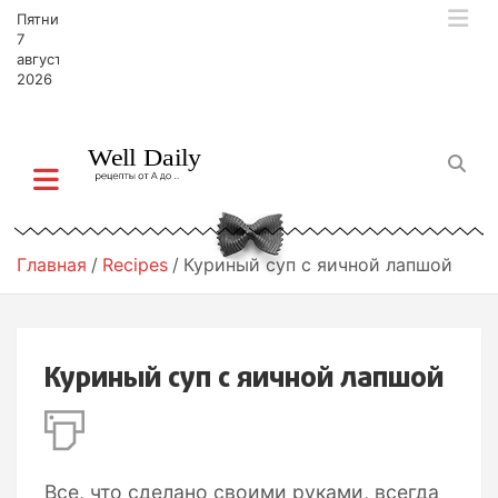
П
Пятница,
е
7
р
августа,
2026
е
й
т
и
к
с
о
д
Главная
Recipes
Куриный суп с яичной лапшой
е
р
ж
и
Куриный суп с яичной лапшой
м
о
м
у
Все, что сделано своими руками, всегда