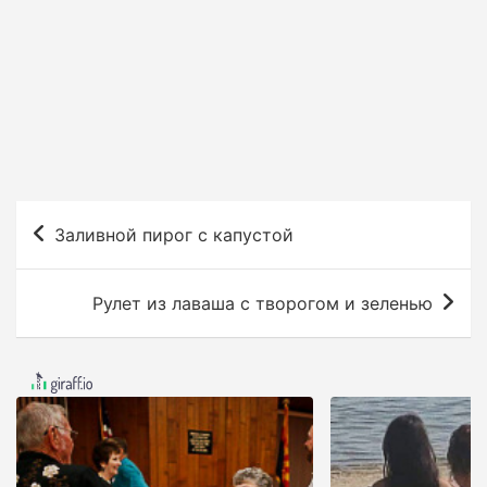
Н
Заливной пирог с капустой
а
в
Рулет из лаваша с творогом и зеленью
и
г
а
ц
и