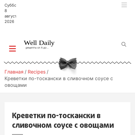
П
Суббота,
е
8
р
августа,
2026
е
й
т
и
к
с
о
д
Главная
Recipes
е
Креветки по-тоскански в сливочном соусе с
р
овощами
ж
и
м
о
Креветки по-тоскански в
м
у
сливочном соусе с овощами