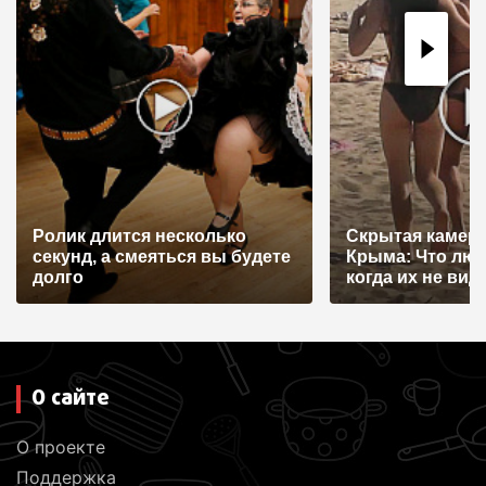
я
п
о
з
а
п
и
Ролик длится несколько
Скрытая камера
с
секунд, а смеяться вы будете
Крыма: Что лю
я
долго
когда их не видят
м
О сайте
О проекте
Поддержка