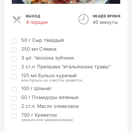
ВЫХОД
ОБЩЕЕ ВРЕМЯ
4 порции
П
40 минуты
о
р
ц
50
г
Сыр твердый
и
250
мл
Сливки
и
3
шт.
Чеснока зубчики
2
ст.л.
Приправа "итальянские травы"
125
мл
Бульон куриный
или бульон из очисток креветок
100
г
Шпинат
50
г
Помидоры вяленые
2
ст.л.
Масло оливковое
700
г
Креветки
свежие или замороженные