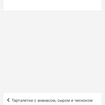
Н
Тарталетки с ананасом, сыром и чесноком
а