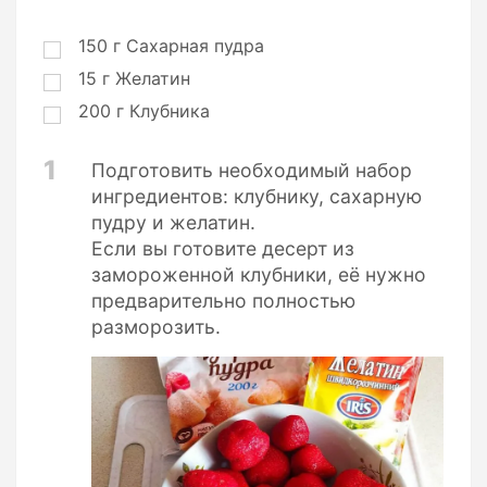
о
р
ц
150
г
Сахарная пудра
и
15
г
Желатин
и
200
г
Клубника
1
Подготовить необходимый набор
ингредиентов: клубнику, сахарную
пудру и желатин.
Если вы готовите десерт из
замороженной клубники, её нужно
предварительно полностью
разморозить.