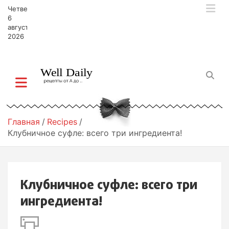
П
Четверг,
е
6
р
августа,
2026
е
й
т
и
к
с
о
д
Главная
Recipes
е
Клубничное суфле: всего три ингредиента!
р
ж
и
м
Клубничное суфле: всего три
о
м
ингредиента!
у