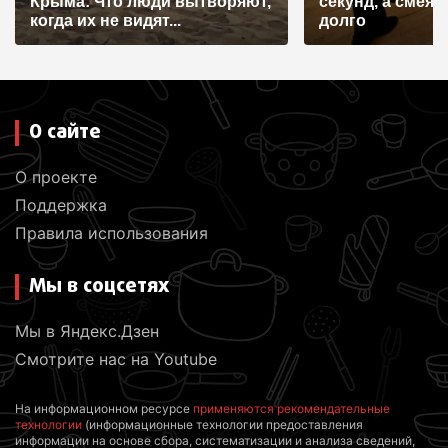
Крыма: Что люди вытворяют,
секунд, а смеят
я
когда их не видят...
долго
м
О сайте
О проекте
Поддержка
Правила использования
Мы в соцсетях
Мы в Яндекс.Дзен
Смотрите нас на Youtube
На информационном ресурсе
применяются рекомендательные
технологии
(информационные технологии предоставления
информации на основе сбора, систематизации и анализа сведений,