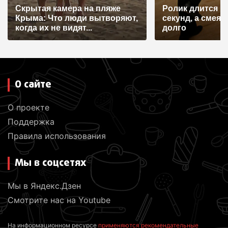
Скрытая камера на пляже
Ролик длится н
с
Крыма: Что люди вытворяют,
секунд, а смеят
я
когда их не видят...
долго
м
О сайте
О проекте
Поддержка
Правила использования
Мы в соцсетях
Мы в Яндекс.Дзен
Смотрите нас на Youtube
На информационном ресурсе
применяются рекомендательные