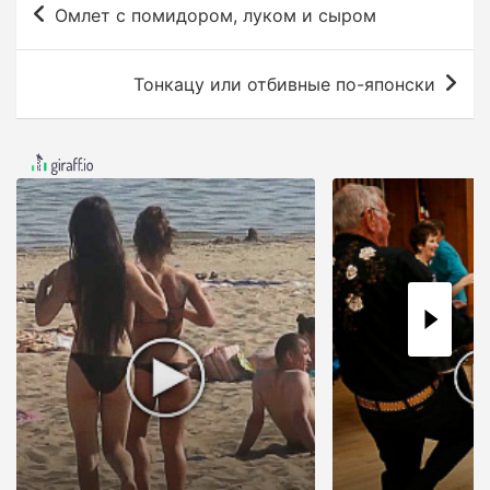
Омлет с помидором, луком и сыром
а
в
Тонкацу или отбивные по-японски
и
г
а
ц
и
я
п
о
з
а
п
и