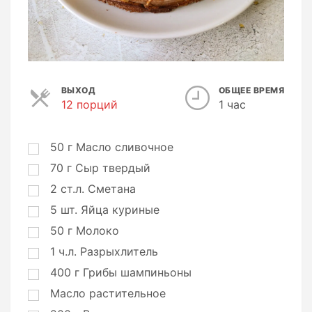
ВЫХОД
ОБЩЕЕ ВРЕМЯ
12 порций
П
1 час
о
р
ц
50
г
Масло сливочное
и
70
г
Сыр твердый
и
2
ст.л.
Сметана
5
шт.
Яйца куриные
50
г
Молоко
1
ч.л.
Разрыхлитель
400
г
Грибы шампиньоны
Масло растительное