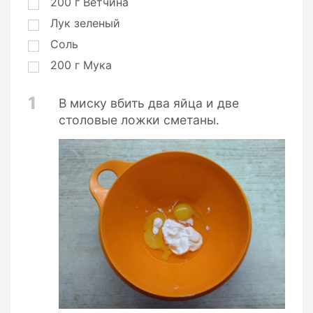
200
г
Ветчина
Лук зеленый
Соль
200
г
Мука
1
В миску вбить два яйца и две
столовые ложки сметаны.