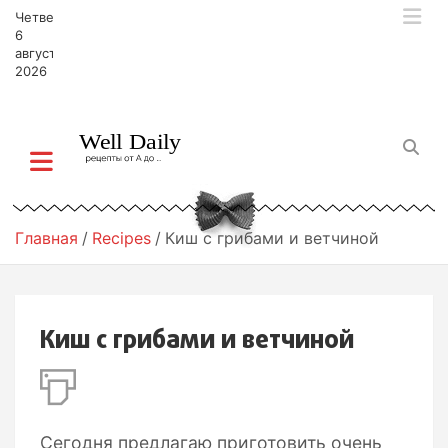
П
Четверг,
е
6
р
августа,
2026
е
й
т
и
к
с
о
д
Главная
Recipes
Киш с грибами и ветчиной
е
р
ж
и
Киш с грибами и ветчиной
м
о
м
у
Сегодня предлагаю приготовить очень