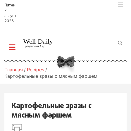
П
Пятница,
е
7
р
августа,
2026
е
й
т
и
к
с
о
д
Главная
Recipes
е
Картофельные зразы с мясным фаршем
р
ж
и
м
Картофельные зразы с
о
м
мясным фаршем
у