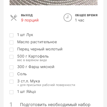
ВЫХОД
ОБЩЕЕ ВРЕМЯ
9 порций
П
1 час
о
р
ц
1
шт
Лук
и
Масло растительное
и
Перец черный молотый
500
г
Картофель
вес в варёном виде
300
г
Фарш мясной
Соль
3
ст.л.
Мука
+ для присыпки рабочей поверхности
1
шт
Яйцо
1
Подготовить необходимый набор