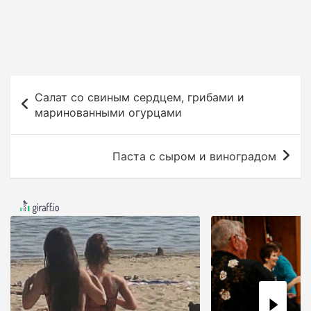
Н
Салат со свиным сердцем, грибами и
а
маринованными огурцами
в
и
Паста с сыром и виноградом
г
а
ц
и
я
п
о