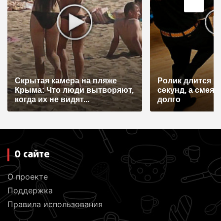
з
а
п
и
с
Скрытая камера на пляже
Ролик длится н
я
Крыма: Что люди вытворяют,
секунд, а смеят
когда их не видят...
долго
м
О сайте
О проекте
Поддержка
Правила использования