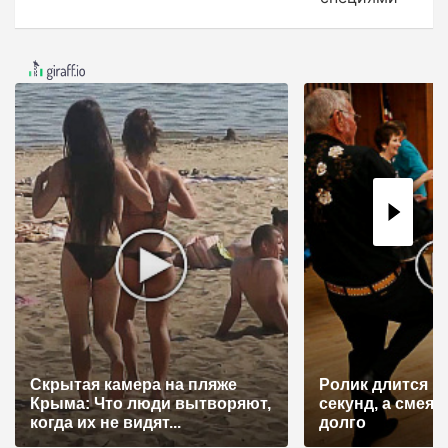
г
а
ц
и
я
п
о
з
а
п
и
с
я
Скрытая камера на пляже
Ролик длится н
Крыма: Что люди вытворяют,
секунд, а смеят
м
когда их не видят...
долго