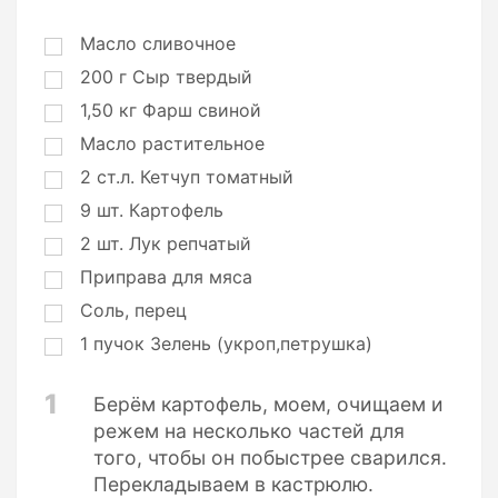
р
ц
Масло сливочное
и
200
г
Сыр твердый
и
1,50
кг
Фарш свиной
Масло растительное
2
ст.л.
Кетчуп томатный
9
шт.
Картофель
2
шт.
Лук репчатый
Приправа для мяса
Соль, перец
1
пучок
Зелень (укроп,петрушка)
1
Берём картофель, моем, очищаем и
режем на несколько частей для
того, чтобы он побыстрее сварился.
Перекладываем в кастрюлю.