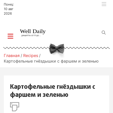
П
Понедельник,
е
10 августа,
р
2026
е
й
т
и
к
с
о
Главная
Recipes
д
Картофельные гнёздышки с фаршем и зеленью
е
р
ж
и
Картофельные гнёздышки с
м
о
фаршем и зеленью
м
у