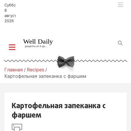
П
Суббота,
е
8
р
августа,
2026
е
й
т
и
к
с
о
д
Главная
Recipes
е
Картофельная запеканка с фаршем
р
ж
и
м
Картофельная запеканка с
о
м
фаршем
у