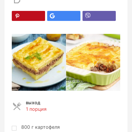
ВЫХОД
1 порция
П
о
р
ц
800
г
картофеля