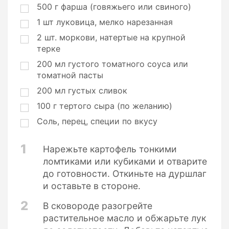
и
500
г
фарша (говяжьего или свиного)
и
1
шт
луковица, мелко нарезанная
2
шт.
моркови, натертые на крупной
терке
200
мл
густого томатного соуса или
томатной пасты
200
мл
густых сливок
100
г
тертого сыра (по желанию)
Соль, перец, специи по вкусу
1
Нарежьте картофель тонкими
ломтиками или кубиками и отварите
до готовности. Откиньте на дуршлаг
и оставьте в стороне.
2
В сковороде разогрейте
растительное масло и обжарьте лук