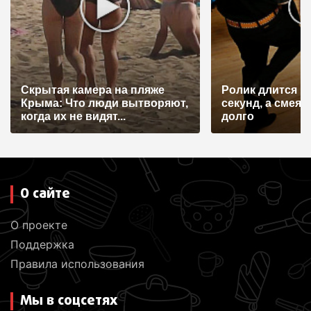
з
а
п
и
Скрытая камера на пляже
Ролик длится н
с
Крыма: Что люди вытворяют,
секунд, а смеят
я
когда их не видят...
долго
м
О сайте
О проекте
Поддержка
Правила использования
Мы в соцсетях