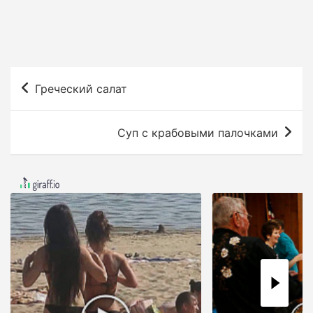
Н
Греческий салат
а
в
Суп с крабовыми палочками
и
г
а
ц
и
я
п
о