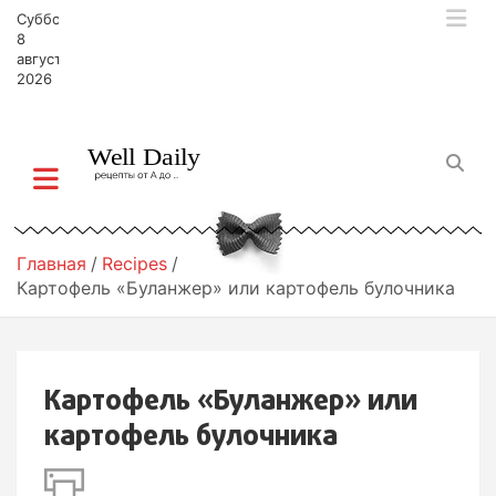
П
Суббота,
е
8
р
августа,
2026
е
й
т
и
к
с
о
д
Главная
Recipes
е
Картофель «Буланжер» или картофель булочника
р
ж
и
м
Картофель «Буланжер» или
о
м
картофель булочника
у