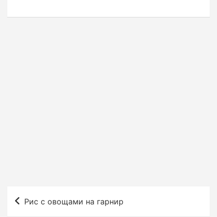
Н
Рис с овощами на гарнир
а