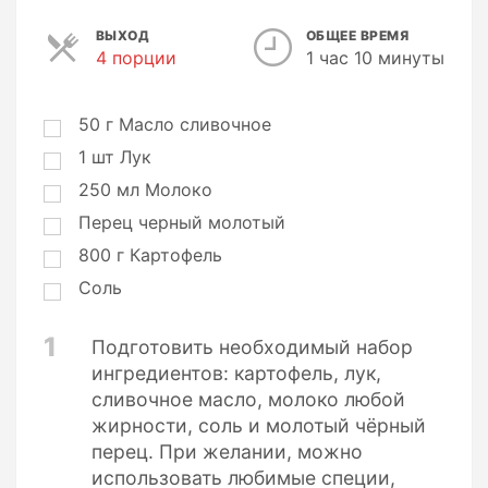
ВЫХОД
ОБЩЕЕ ВРЕМЯ
4 порции
П
1 час 10 минуты
о
р
ц
50
г
Масло сливочное
и
1
шт
Лук
и
250
мл
Молоко
Перец черный молотый
800
г
Картофель
Соль
1
Подготовить необходимый набор
ингредиентов: картофель, лук,
сливочное масло, молоко любой
жирности, соль и молотый чёрный
перец. При желании, можно
использовать любимые специи,