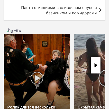
в
Паста с мидиями в сливочном соусе с
и
базиликом и помидорами
г
а
ц
и
я
п
о
з
а
п
и
с
Ролик длится несколько
Скрытая камера