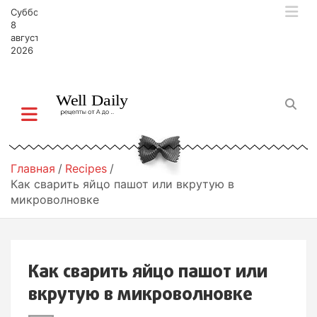
П
Суббота,
е
8
р
августа,
2026
е
й
т
и
к
с
о
д
Главная
Recipes
е
Как сварить яйцо пашот или вкрутую в
р
микроволновке
ж
и
м
о
Как сварить яйцо пашот или
м
у
вкрутую в микроволновке