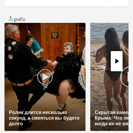
а
ц
и
я
п
о
з
а
п
и
с
я
Ролик длится несколько
Скрытая камера
секунд, а смеяться вы будете
Крыма: Что лю
м
долго
когда их не видят