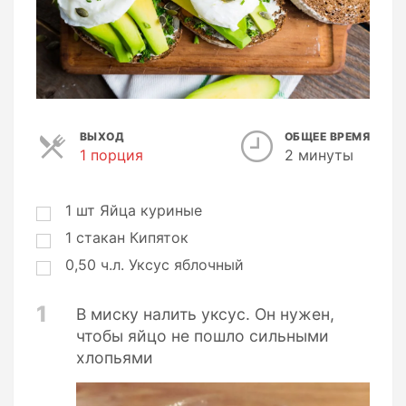
ВЫХОД
ОБЩЕЕ ВРЕМЯ
1 порция
П
2 минуты
о
р
ц
1
шт
Яйца куриные
и
1
стакан
Кипяток
и
0,50
ч.л.
Уксус яблочный
1
В миску налить уксус. Он нужен,
чтобы яйцо не пошло сильными
хлопьями