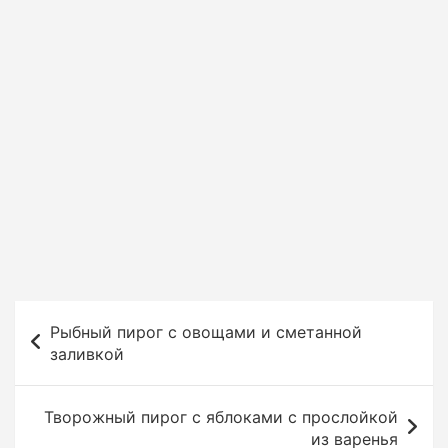
Н
Рыбный пирог c овощами и сметанной
а
заливкой
в
и
Творожный пирог с яблоками с прослойкой
г
из варенья