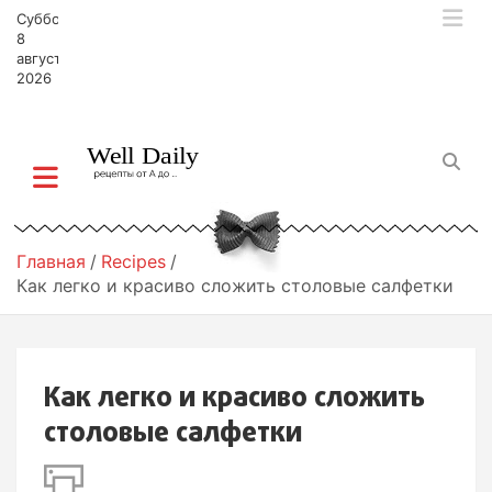
П
Суббота,
е
8
р
августа,
2026
е
й
т
и
к
с
о
д
Главная
Recipes
е
Как легко и красиво сложить столовые салфетки
р
ж
и
м
Как легко и красиво сложить
о
м
столовые салфетки
у