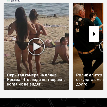
а
ц
и
я
п
о
з
а
п
и
Скрытая камера на пляже
Ролик длится н
с
Крыма: Что люди вытворяют,
секунд, а смеят
я
когда их не видят...
долго
м