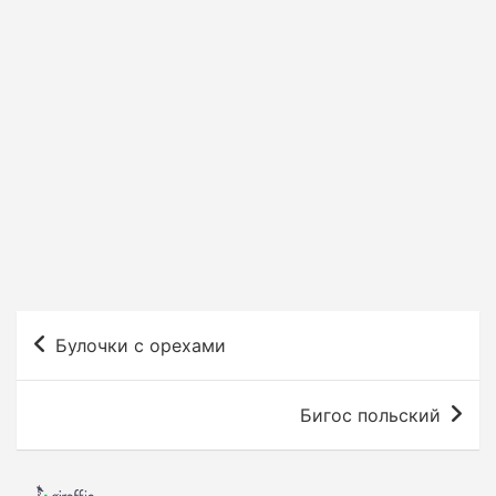
Н
Булочки с орехами
а
в
Бигос польский
и
г