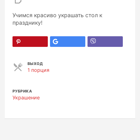
Учимся красиво украшать стол к
празднику!
ВЫХОД
1 порция
П
о
р
ц
РУБРИКА
и
Украшение
и