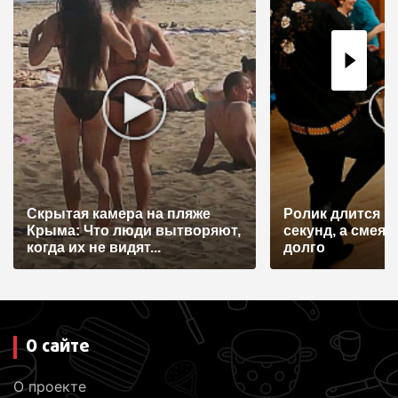
я
п
о
з
а
п
и
с
Скрытая камера на пляже
Ролик длится н
я
Крыма: Что люди вытворяют,
секунд, а смеят
когда их не видят...
долго
м
О сайте
О проекте