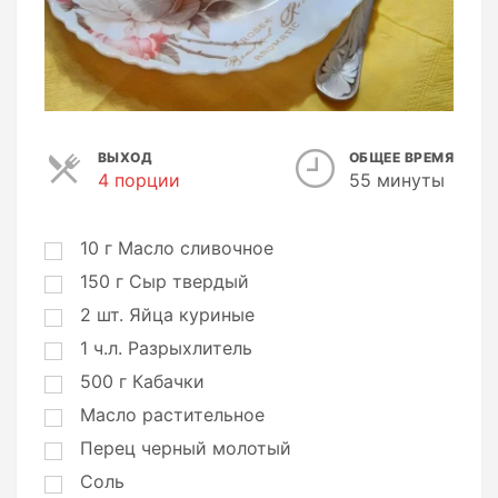
ВЫХОД
ОБЩЕЕ ВРЕМЯ
4 порции
П
55 минуты
о
р
ц
10
г
Масло сливочное
и
150
г
Сыр твердый
и
2
шт.
Яйца куриные
1
ч.л.
Разрыхлитель
500
г
Кабачки
Масло растительное
Перец черный молотый
Соль