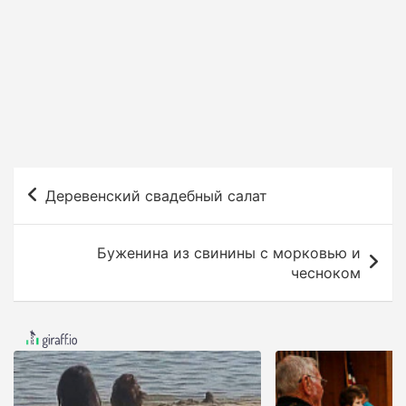
Н
Деревенский свадебный салат
а
в
Буженина из свинины с морковью и
и
чесноком
г
а
ц
и