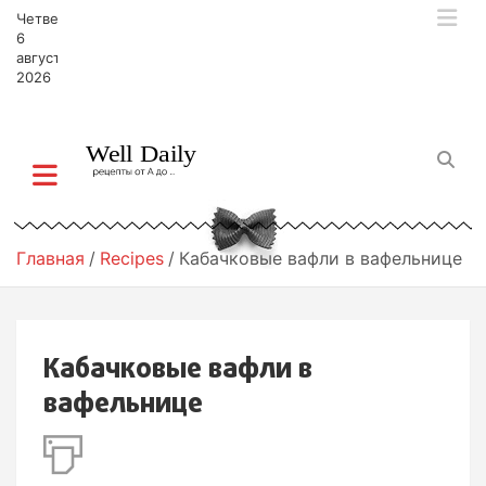
П
Четверг,
е
6
р
августа,
2026
е
й
т
и
к
с
о
д
Главная
Recipes
Кабачковые вафли в вафельнице
е
р
ж
и
Кабачковые вафли в
м
о
вафельнице
м
у