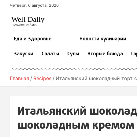
П
Четверг, 6 августа, 2026
е
р
е
й
т
Еда и Здоровье
Новости кулинарии
и
к
Закуски
Салаты
Супы
Вторые блюда
Га
с
о
д
е
Главная
Recipes
Итальянский шоколадный торт 
р
ж
и
м
Итальянский шоколад
о
м
шоколадным кремом
у