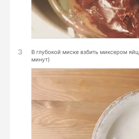
3
В глубокой миске взбить миксером яйц
минут)