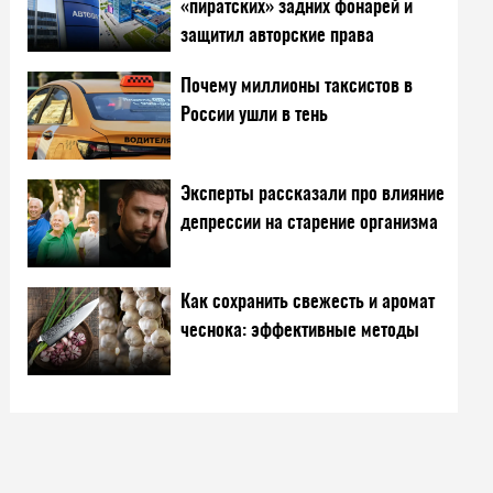
«пиратских» задних фонарей и
защитил авторские права
Почему миллионы таксистов в
России ушли в тень
Эксперты рассказали про влияние
депрессии на старение организма
Как сохранить свежесть и аромат
чеснока: эффективные методы