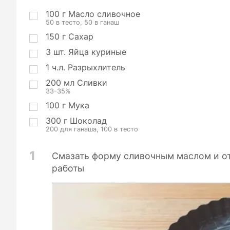
р
ц
100
г
Масло сливочное
50 в тесто, 50 в ганаш
и
и
150
г
Сахар
3
шт.
Яйца куриные
1
ч.л.
Разрыхлитель
200
мл
Сливки
33-35%
100
г
Мука
300
г
Шоколад
200 для ганаша, 100 в тесто
1
Смазать форму сливочным маслом и от
работы