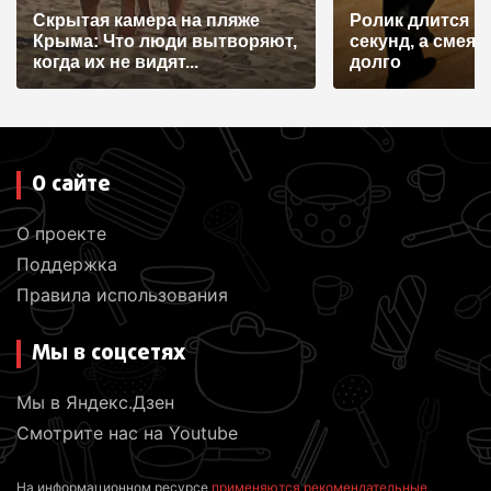
и
Скрытая камера на пляже
Ролик длится н
с
Крыма: Что люди вытворяют,
секунд, а смеят
я
когда их не видят...
долго
м
О сайте
О проекте
Поддержка
Правила использования
Мы в соцсетях
Мы в Яндекс.Дзен
Смотрите нас на Youtube
На информационном ресурсе
применяются рекомендательные