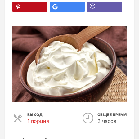
ВЫХОД
ОБЩЕЕ ВРЕМЯ
1 порция
П
2 часов
о
р