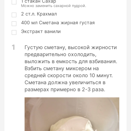
ц
1
стакан
Сахар
Можно заменить сахарной пудрой.
и
и
2
ст.л.
Крахмал
400
мл
Сметана жирная густая
Экстракт ванили
1
Густую сметану, высокой жирности
предварительно охолодить,
выложить в емкость для взбивания.
Взбить сметану миксером на
средней скорости около 10 минут.
Сметана должна увеличиться в
размерах примерно в 2-3 раза.