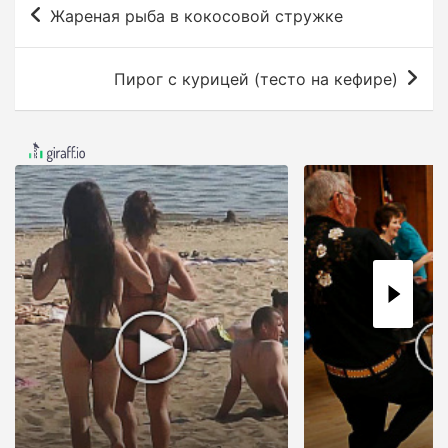
Н
Жареная рыба в кокосовой стружке
а
в
Пирог с курицей (тесто на кефире)
и
г
а
ц
и
я
п
о
з
а
п