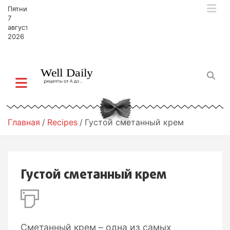
П
Пятница,
е
7
р
августа,
2026
е
й
т
и
к
с
о
д
Главная
Recipes
Густой сметанный крем
е
р
ж
и
Густой сметанный крем
м
о
м
у
Сметанный крем – одна из самых