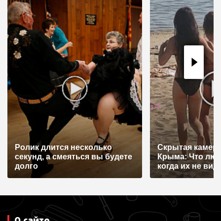
ц
и
я
п
о
з
а
п
и
Ролик длится несколько
Скрытая камера
с
секунд, а смеяться вы будете
Крыма: Что лю
я
долго
когда их не видят
м