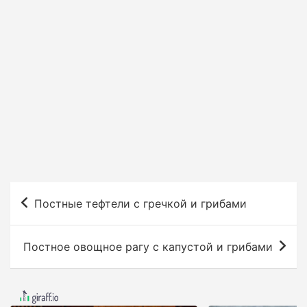
Н
Постные тефтели с гречкой и грибами
а
в
Постное овощное рагу с капустой и грибами
и
г
а