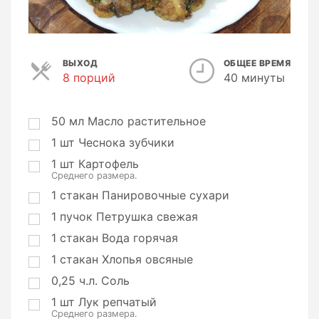
ВЫХОД
ОБЩЕЕ ВРЕМЯ
8 порций
П
40 минуты
о
р
ц
50
мл
Масло растительное
и
1
шт
Чеснока зубчики
и
1
шт
Картофель
Среднего размера.
1
стакан
Панировочные сухари
1
пучок
Петрушка свежая
1
стакан
Вода горячая
1
стакан
Хлопья овсяные
0,25
ч.л.
Соль
1
шт
Лук репчатый
Среднего размера.