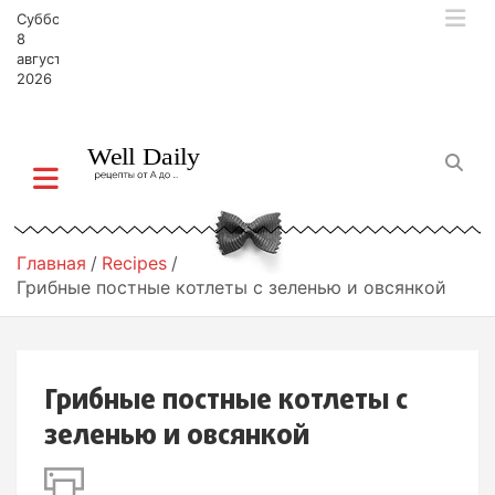
П
Суббота,
е
8
р
августа,
2026
е
й
т
и
к
с
о
д
Главная
Recipes
е
Грибные постные котлеты с зеленью и овсянкой
р
ж
и
м
Грибные постные котлеты с
о
м
зеленью и овсянкой
у