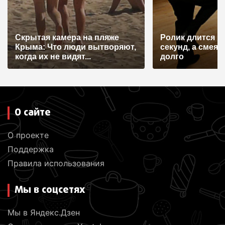
п
и
с
Скрытая камера на пляже
Ролик длится н
я
Крыма: Что люди вытворяют,
секунд, а смеят
когда их не видят...
долго
м
О сайте
О проекте
Поддержка
Правила использования
Мы в соцсетях
Мы в Яндекс.Дзен