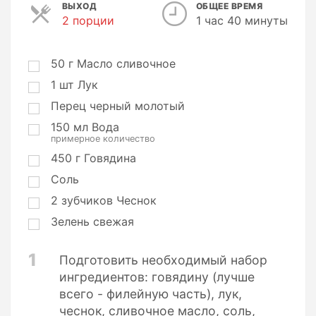
ВЫХОД
ОБЩЕЕ ВРЕМЯ
2 порции
П
1 час 40 минуты
о
р
ц
50
г
Масло сливочное
и
1
шт
Лук
и
Перец черный молотый
150
мл
Вода
примерное количество
450
г
Говядина
Соль
2
зубчиков
Чеснок
Зелень свежая
1
Подготовить необходимый набор
ингредиентов: говядину (лучше
всего - филейную часть), лук,
чеснок, сливочное масло, соль,