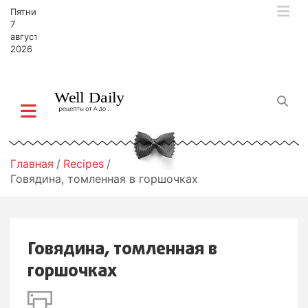
П
Пятница,
е
7
р
августа,
2026
е
й
т
и
к
с
о
д
Главная
Recipes
е
Говядина, томленная в горшочках
р
ж
и
м
Говядина, томленная в
о
м
горшочках
у