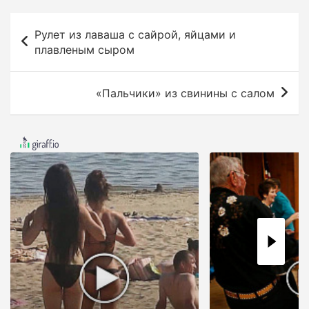
Н
Рулет из лаваша с сайрой, яйцами и
а
плавленым сыром
в
и
«Пальчики» из свинины с салом
г
а
ц
и
я
п
о
з
а