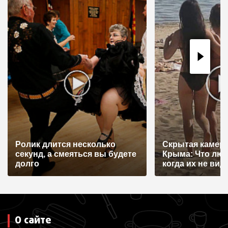
ц
и
я
п
о
з
а
п
и
Ролик длится несколько
Скрытая камера
с
секунд, а смеяться вы будете
Крыма: Что лю
я
долго
когда их не видят
м
О сайте