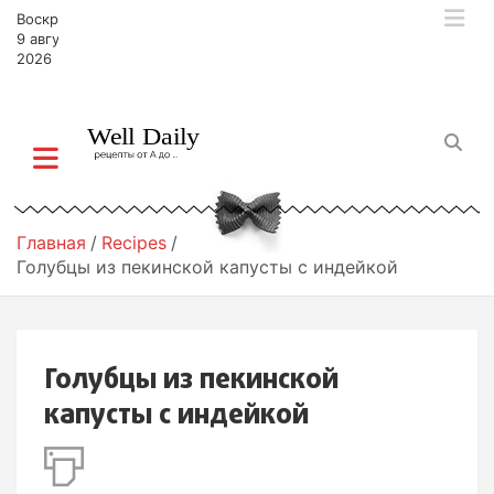
П
Воскресенье,
е
9 августа,
р
2026
е
й
т
и
к
с
о
Главная
Recipes
д
Голубцы из пекинской капусты с индейкой
е
р
ж
и
Голубцы из пекинской
м
о
капусты с индейкой
м
у