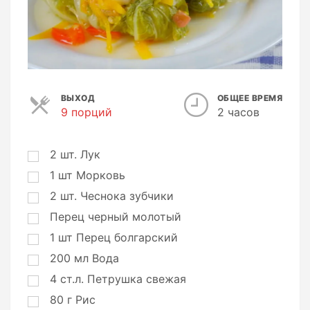
ВЫХОД
ОБЩЕЕ ВРЕМЯ
9 порций
П
2 часов
о
р
ц
2
шт.
Лук
и
1
шт
Морковь
и
2
шт.
Чеснока зубчики
Перец черный молотый
1
шт
Перец болгарский
200
мл
Вода
4
ст.л.
Петрушка свежая
80
г
Рис