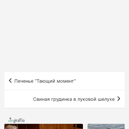
Н
Печенье “Тающий момент”
а
в
Свиная грудинка в луковой шелухе
и
г
а