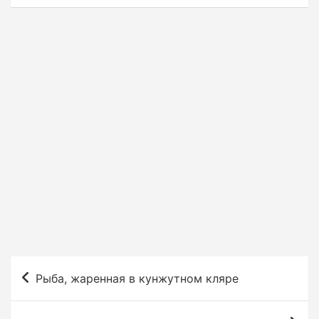
Н
Рыба, жаренная в кунжутном кляре
а
в