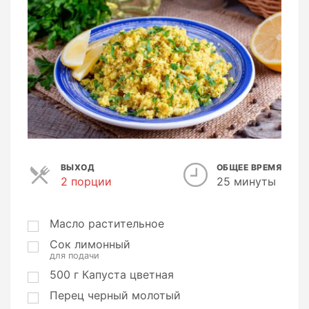
ВЫХОД
ОБЩЕЕ ВРЕМЯ
2 порции
П
25 минуты
о
р
ц
Масло растительное
и
Сок лимонный
и
для подачи
500
г
Капуста цветная
Перец черный молотый