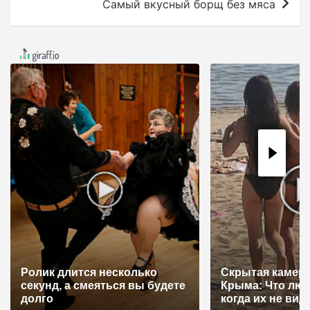
Самый вкусный борщ без мяса
и
г
а
ц
и
я
п
о
з
а
п
и
Ролик длится несколько
Скрытая камера
с
секунд, а смеяться вы будете
Крыма: Что лю
я
долго
когда их не видят