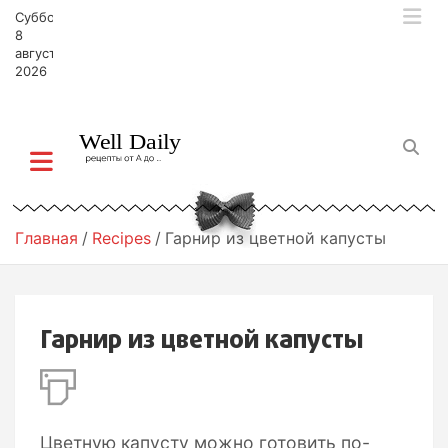
П
Суббота,
е
8
р
августа,
2026
е
й
т
и
к
с
о
д
Главная
Recipes
Гарнир из цветной капусты
е
р
ж
и
Гарнир из цветной капусты
м
о
м
у
Цветную капусту можно готовить по-