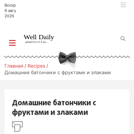
П
Воскресенье,
е
9 августа,
р
2026
е
й
т
и
к
с
о
Главная
Recipes
д
Домашние батончики с фруктами и злаками
е
р
ж
и
Домашние батончики с
м
о
фруктами и злаками
м
у