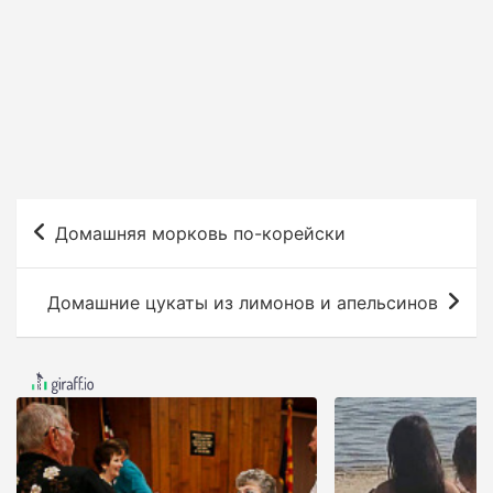
Н
Домашняя морковь по-корейски
а
в
Домашние цукаты из лимонов и апельсинов
и
г
а
ц
и