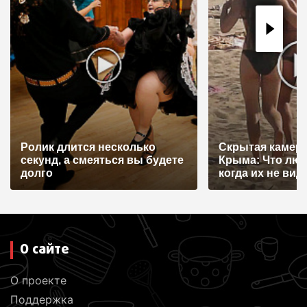
я
п
о
з
а
п
и
Ролик длится несколько
Скрытая камера
с
секунд, а смеяться вы будете
Крыма: Что лю
я
долго
когда их не видят
м
О сайте
О проекте
Поддержка