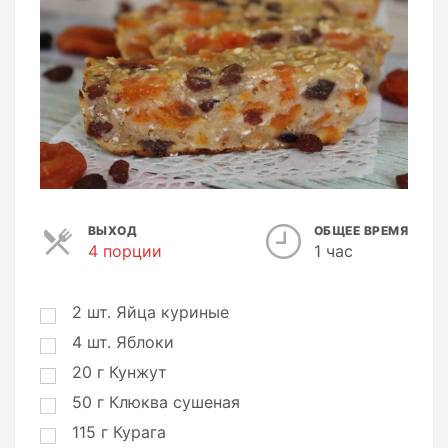
ВЫХОД
ОБЩЕЕ ВРЕМЯ
4 порции
П
1 час
о
р
ц
2
шт.
Яйца куриные
и
4
шт.
Яблоки
и
20
г
Кунжут
50
г
Клюква сушеная
115
г
Курага