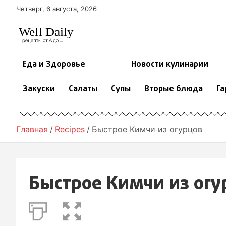
П
Четверг, 6 августа, 2026
е
р
е
й
т
Еда и Здоровье
Новости кулинарии
и
к
Закуски
Салаты
Супы
Вторые блюда
Га
с
о
д
е
Главная
Recipes
Быстрое Кимчи из огурцов
р
ж
и
м
Быстрое Кимчи из огу
о
м
у