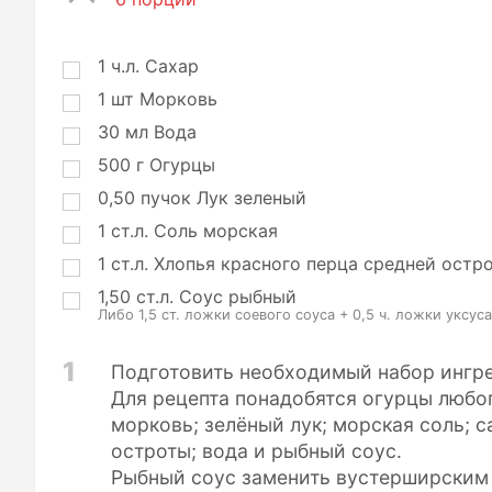
о
р
ц
1
ч.л.
Сахар
и
1
шт
Морковь
и
30
мл
Вода
500
г
Огурцы
0,50
пучок
Лук зеленый
1
ст.л.
Соль морская
1
ст.л.
Хлопья красного перца средней остр
1,50
ст.л.
Соус рыбный
Либо 1,5 ст. ложки соевого соуса + 0,5 ч. ложки уксу
1
Подготовить необходимый набор ингре
Для рецепта понадобятся огурцы любог
морковь; зелёный лук; морская соль; с
остроты; вода и рыбный соус.
Рыбный соус заменить вустерширским