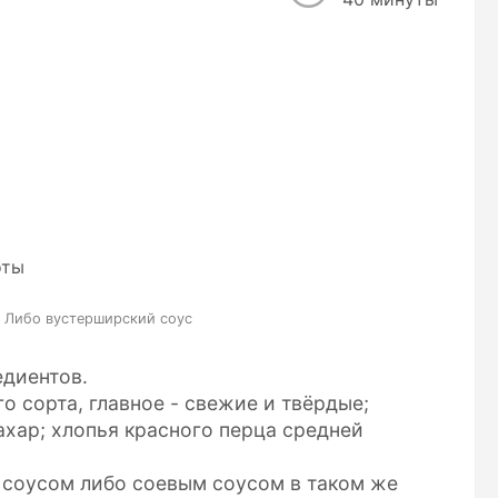
оты
са Либо вустерширский соус
диентов.
о сорта, главное - свежие и твёрдые;
ахар; хлопья красного перца средней
 соусом либо соевым соусом в таком же