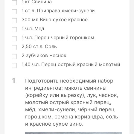
1
кг
Свинина
1
ст.л.
Приправа хмели-сунели
300
мл
Вино сухое красное
1
ч.л.
Мед
1
ч.л.
Перец черный горошком
2,50
ст.л.
Соль
2
зубчиков
Чеснок
1,40
ч.л.
Перец острый красный молотый
1
Подготовить необходимый набор
ингредиентов: мякоть свинины
(корейку или вырезку), лук, чеснок,
молотый острый красный перец,
мёд, хмели-сунели, чёрный перец
горошком, семена кориандра, соль
и красное сухое вино.