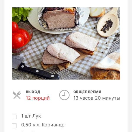
ВЫХОД
ОБЩЕЕ ВРЕМЯ
12 порций
П
13 часов 20 минуты
о
р
ц
1
шт
Лук
и
0,50
ч.л.
Кориандр
и