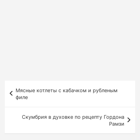
Н
Мясные котлеты с кабачком и рубленым
а
филе
в
и
Скумбрия в духовке по рецепту Гордона
г
Рамзи
а