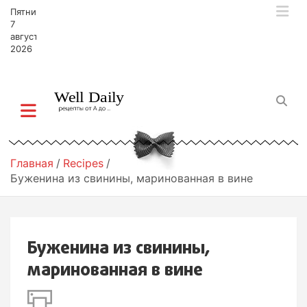
П
Пятница,
е
7
р
августа,
2026
е
й
т
и
к
с
о
д
Главная
Recipes
е
Буженина из свинины, маринованная в вине
р
ж
и
м
Буженина из свинины,
о
м
маринованная в вине
у