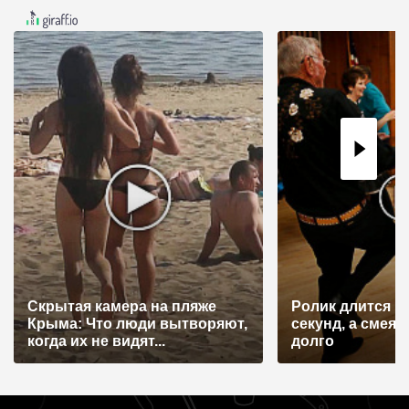
ц
и
я
п
о
з
а
п
и
с
я
Скрытая камера на пляже
Ролик длится н
Крыма: Что люди вытворяют,
секунд, а смеят
м
когда их не видят...
долго